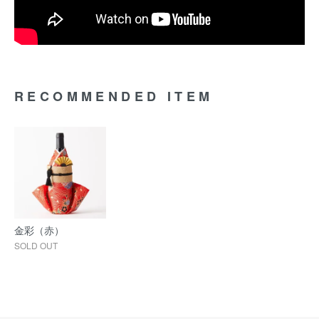
RECOMMENDED ITEM
金彩（赤）
SOLD OUT