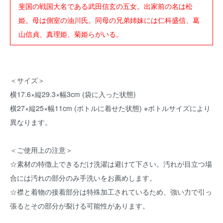
斐国の戦国大名である武田信玄の五女。出家前の名は松
姫。母は側室の油川氏。同母の兄弟姉妹には仁科盛信、葛
山信貞、真理姫、菊姫らがいる。
＜サイズ＞
横17.6×縦29.3×幅3cm (袋に入った状態)
横27×縦25×幅11cm (ボトルに着せた状態) ※ボトルサイズにより
異なります。
＜ご使用上の注意＞
☆素材の特徴上できるだけ洗濯は避けて下さい。汚れが目立つ場
合には汚れの部分のみ手洗いをお薦めします。
☆襟と着物の接着部分は特殊加工されているため、強い力で引っ
張るとその部分が裂ける可能性があります。