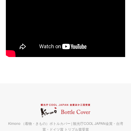
Kimono （着物・きもの）ボトルカバー | 観光庁COOL JAPAN金賞・台湾
賞・ドイツ賞 トリプル賞受賞